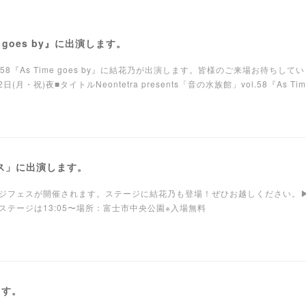
e goes by』に出演します。
」vol.58『As Time goes by』に結花乃が出演します。皆様のご来場お待ちして
・祝)夜■タイトルNeontetra presents「音の水族館」vol.58『As Time
ェス」に出演します。
ジフェスが開催されます。ステージに結花乃も登場！ぜひお越しください。▶
花乃のステージは13:05〜場所：富士市中央公園※入場無料
ます。