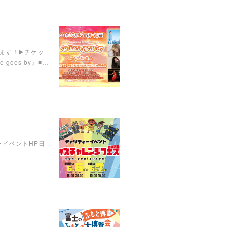
います！▶️チケッ
 goes by』■…
︎イベントHP日