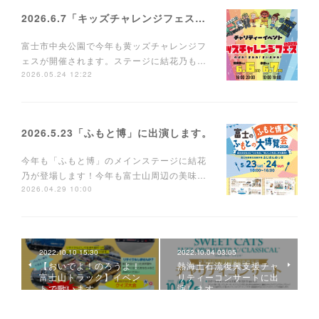
2026.6.7「キッズチャレンジフェス」に出演します。
富士市中央公園で今年も黄ッズチャレンジフ
ェスが開催されます。ステージに結花乃も…
2026.05.24 12:22
2026.5.23「ふもと博」に出演します。
今年も「ふもと博」のメインステージに結花
乃が登場します！今年も富士山周辺の美味…
2026.04.29 10:00
2022.10.10 15:30
2022.10.04 03:05
【おいでよ！のろうよ！
熱海土石流復興支援チャ
富士山トラック】イベン
リティーコンサートに出
トで歌います。
演します