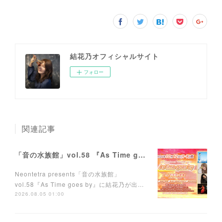
結花乃オフィシャルサイト
フォロー
関連記事
「音の水族館」vol.58 『As Time goes by』に出演します。
Neontetra presents「音の水族館」
vol.58『As Time goes by』に結花乃が出…
2026.08.05 01:00