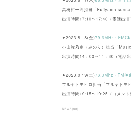
⚫︎2023.8.17(木)
86.3MHz・富
高橋裕一郎担当「Fujiyama sunse
出演時間17:10〜17:40（電話出演
⚫︎2023.8.18(金)
79.6MHz・FM
小山弥乃吏（みのり）担当「Music R
出演時間14：00～14：30（電話
⚫︎2023.8.19(土)
76.3Mhz・F
フルヤトモヒロ担当「フルヤトモヒロのI
出演時間19:15〜19:25（コメン
NEWS
(
80
)