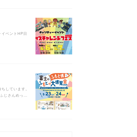
︎イベントHP日
待ちしています。
示場ふじさんめっ…