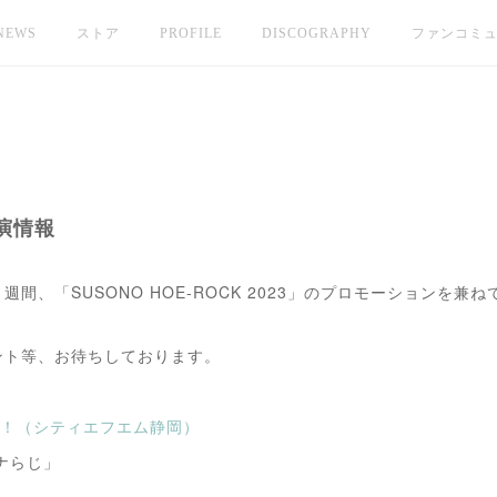
NEWS
ストア
PROFILE
DISCOGRAPHY
ファンコミ
出演情報
）の１週間、「SUSONO HOE-ROCK 2023」のプロモーション
ント等、お待ちしております。
-Hi！（シティエフエム静岡）
ナらじ」