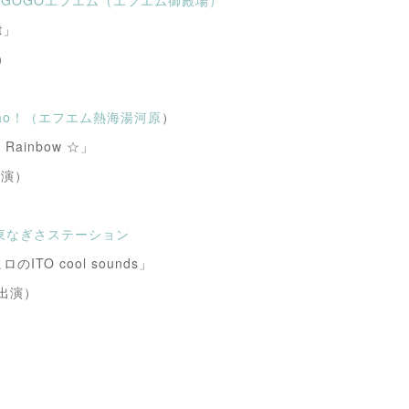
士山GOGOエフエム（エフエム御殿場）
t」
）
Ciao！（エフエム熱海湯河原
）
ainbow ☆」
出演）
M伊東なぎさステーション
TO cool sounds」
ト出演）