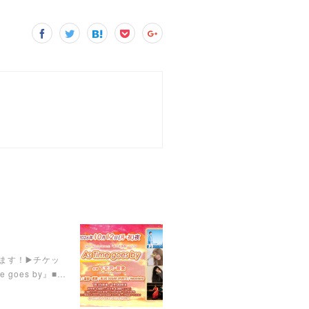
います！▶️チケッ
 goes by』■…