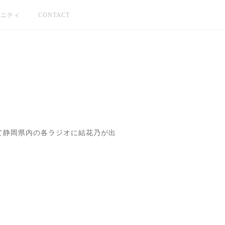
ュニティ
CONTACT
を兼ねて静岡県内の各ラジオに結花乃が出