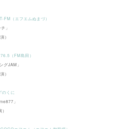
AST-FM（エフエムぬまづ）
ーチ」
出演）
ky76.5（FM島田）
ングJAM」
出演）
いずのくに
e877」
演）