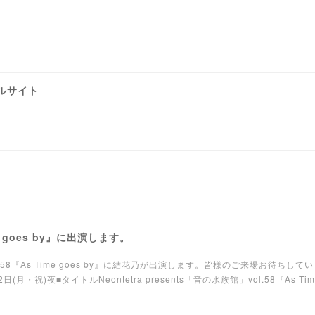
ルサイト
e goes by』に出演します。
」vol.58『As Time goes by』に結花乃が出演します。皆様のご来場お待ちして
・祝)夜■タイトルNeontetra presents「音の水族館」vol.58『As Time