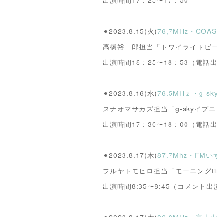
出演時間17：25〜17：50
⚫︎2023.8.15(火)
76,7MHz・CO
高橋裕一郎担当「トワイライトビ
出演時間18：25〜18：53（電話
⚫︎2023.8.16(水)
76.5MHｚ・g-s
スナオマサカズ担当「g-skyイブニ
出演時間17：30〜18：00（電話
⚫︎2023.8.17(木)
87.7Mhz・FM
フルヤトモヒロ担当「モーニングtim
出演時間8:35〜8:45（コメント出