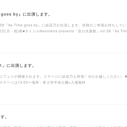
e goes by』に出演します。
」vol.58『As Time goes by』に結花乃が出演します。皆様のご来場お待ちして
・祝)夜■タイトルNeontetra presents「音の水族館」vol.58『As Time
ェス」に出演します。
ジフェスが開催されます。ステージに結花乃も登場！ぜひお越しください。▶
花乃のステージは13:05〜場所：富士市中央公園※入場無料
ます。