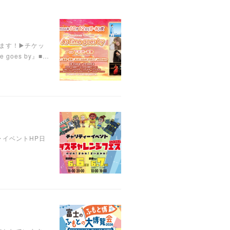
います！▶️チケッ
 goes by』■…
︎イベントHP日