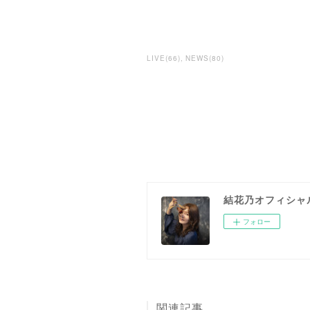
LIVE
(
66
)
NEWS
(
80
)
結花乃オフィシャ
フォロー
関連記事