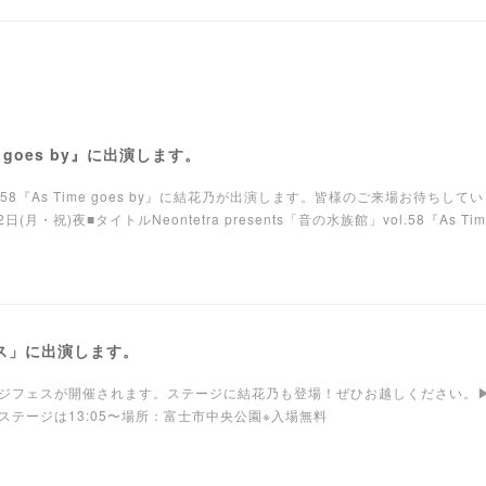
e goes by』に出演します。
」vol.58『As Time goes by』に結花乃が出演します。皆様のご来場お待ちして
・祝)夜■タイトルNeontetra presents「音の水族館」vol.58『As Time
ェス」に出演します。
ジフェスが開催されます。ステージに結花乃も登場！ぜひお越しください。▶
花乃のステージは13:05〜場所：富士市中央公園※入場無料