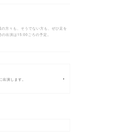
域の方々も、そうでない方も、ぜひ足を
乃の出演は15:00ごろの予定。
ートに出演します。