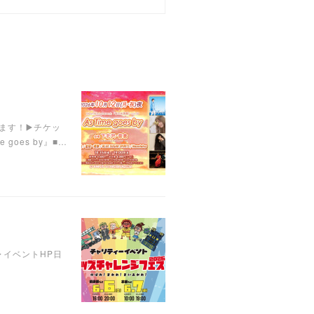
います！▶️チケッ
 goes by』■…
︎イベントHP日