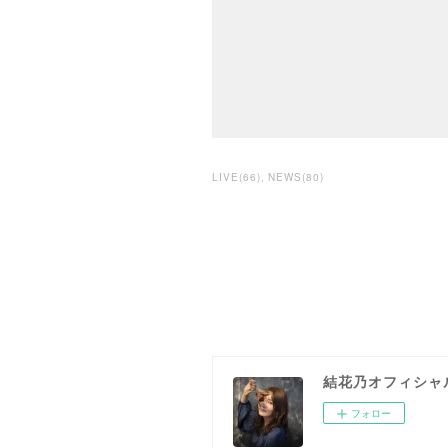
LIVE
(
66
)
NEWS
(
80
)
結花乃オフィシャ
フォロー